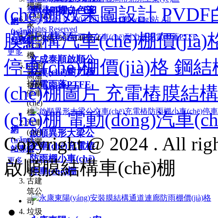
棚廠
(chē)棚效果圖設計 PVDF
春暉路18號
車(chē)棚白色篷
(chǎng)
CopyRight © 2004-2017 xxxx網(wǎng)站 All
網
家
Rights Reserved
(wǎng)
膜結構汽車(chē)棚價(jià
義烏
浙ICP備15013140號-4
站導航
除濕
更多
機
文成泰順啟順公
停車(chē)棚價(jià)格 鋼
kff耐
交車(chē)耐力板
新啟
高溫
拉膜
充電雨蓬PTFE
電纜
(chē)棚圖片 充電樁膜結
停車
(chē)
棚
(chē)棚 電動(dòng)汽車
汽車
網
(chē)
啟順異形大梁公
Copyright @
2024
. All rig
(wǎng)
防曬
交車(chē)充電樁
站導航
車
防雨棚小車(chē)
更多
啟順膜結構車(chē)棚
(chē)
停車(chē)棚
棚
古建
筑公
司
垃圾