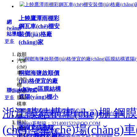
上饒鷹潭雨棚彩
網
鋼瓦車(chē)棚安
(wǎng)
裝價(jià)格廠
站導航
更多
(chǎng)家
啟順
汽車
(chē)
桐鄉海鹽啟順價
車
(chē)
(jià)格便宜的廠
棚
(chǎng)區膜結構
聯(lián)系方式
啟順
遮陽(yáng)棚小
更多
膜結
構車
浙江膜結構車(chē)棚 鋼膜結
(chē)
義烏市啟順膜結構工程有限公司
棚
聯(lián)系電話(huà)：0579-85172902
膜結
聯(lián)系郵箱：3214001522@QQ.COM
(chē)停車(chē)場(chǎng)
蒼南文成啟順
構車
手機：13486992000
(chē)
PTFE農村彩鋼瓦
聯(lián)系地址：浙江省義烏市北苑工業(yè)區