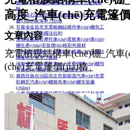
遮陽(yáng)棚棚布膜材安裝拉膜方法德國耐
馳
高度_汽車(chē)充電篷價(
河北省石家莊市附近的膜結構公司大梁加工
廠(chǎng)家海寧刀刮布
甘肅省金昌市充電樁鋼結構停車(chē)棚包工
文章內容
包料包安裝法國法拉利
云南省曲靖市摩托車(chē)電瓶車(chē)車(chē)
棚生產(chǎn)安裝價(jià)格彩色膜材
充電樁膜結構車(chē)棚_汽車
貴州省黔西南州公交車(chē)候車(chē)亭膜結
構篷布定做浙江匯鋒
(chē)充電篷價(jià)格_
河南省濟源市電瓶車(chē)充電停車(chē)棚預
算報價(jià)鋼梁加工制作德國米樂(lè )
廣西壯族自治區崇左市新能源汽車(chē)充電
彩鋼瓦汽車(chē)棚膜布車(chē)棚安裝廠
(chǎng)
山東省煙臺市膜結構設計圖制作方法杜肯膜
材
河南省周口市小轎車(chē)車(chē)棚膜布定做
價(jià)格1050克每平方
安徽省合肥市停車(chē)場(chǎng)汽車(chē)車
(chē)棚廠(chǎng)家安裝使用的工具湖北膜布
加工