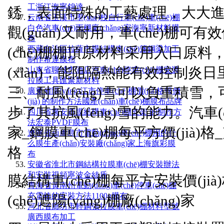
工浙江海寧錦達
銹，表面特殊的工藝處理，大大進(jìn
云南省玉溪市學(xué)校自行車(chē)車(chē)棚
白色汽車(chē)雨棚廠(chǎng)家海寧新材料膜
觀(guān)又耐用，車(chē)
布
(chē)棚棚頂原材料采用入口原料
西藏自治區拉薩市膜結構車(chē)篷鋼梁加工
制作希運膜布
(xiàn)，能阻隔熱能有效控制炎日里
山東省聊城市酒店汽車(chē)停車(chē)棚安裝
拉膜工具匯聚新材料
三、耐風(fēng)雪可以負重積雪，可抗
廣東省陽(yáng)江市停車(chē)棚價(jià)格報價
(jià) 的制作方法國產(chǎn)車(chē)棚膜布品牌
步了其抗風(fēng)雪的能力。汽車(
四川省廣安市膜結構車(chē)棚支架 的制作方
法宏泰PVDF膜布
家_鋼膜車(chē)棚每平方價(jià)格_
遼寧省葫蘆島市電動(dòng)車(chē)棚用的什
么膜生產(chǎn)安裝廠(chǎng)家上海旗彩膜
格
布
安徽省淮北市鋼結構拉膜車(chē)棚安裝辦法
和安裝視頻寧波金絲盾
膜結構車(chē)棚每平方安裝價(jià)
青海省黃南州電動(dòng)車(chē)停車(chē)棚
充電樁的安裝方法1100g膜布
(chē)遮陽(yáng)棚廠(chǎng)家
河北省廊坊市輕鋼張拉膜車(chē)棚材料型號
廣西膜布加工