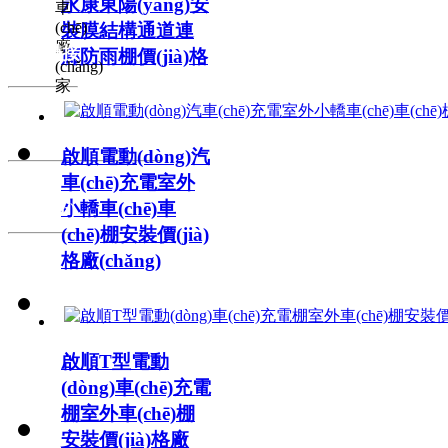
永康東陽(yáng)安
車
(chē)
裝膜結構通道連
13486992000
廠
友情鏈接
廊防雨棚價(jià)格
(chǎng)
家
0579-85172902
聯(lián)系
徐經(jīng)理 ：
啟順電動(dòng)汽
方式
車(chē)充電室外
小轎車(chē)車
關(guān)
(chē)棚安裝價(jià)
于我們
格廠(chǎng)
啟順T型電動
(dòng)車(chē)充電
棚室外車(chē)棚
在线留言
安裝價(jià)格廠