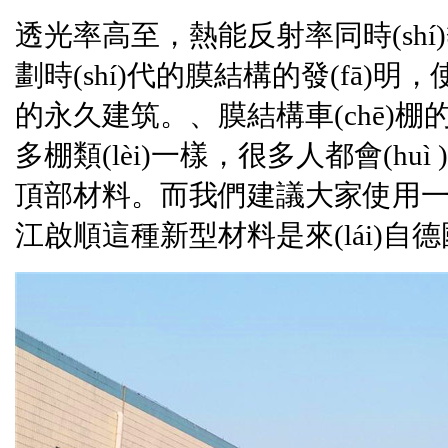
透光率高至，熱能反射率同時(sh
劃時(shí)代的
膜結構
的發(fā)明，
的永久建筑。、
膜結構
車(chē)
多棚類(lèi)一樣，很多人都會(h
頂部材料。而我們建議大家使用
江啟順
這種新型材料是來(lái)自
德