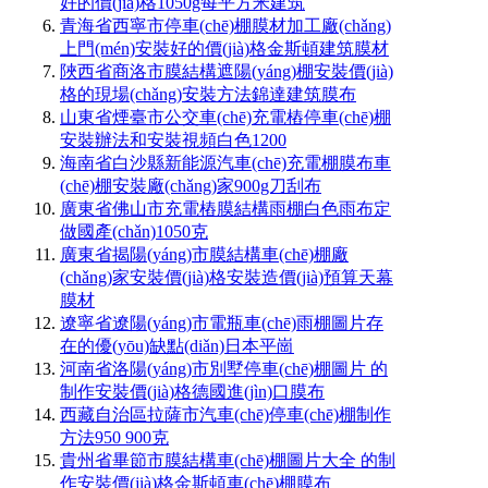
好的價(jià)格1050g每平方米建筑
青海省西寧市停車(chē)棚膜材加工廠(chǎng)
上門(mén)安裝好的價(jià)格金斯頓建筑膜材
陜西省商洛市膜結構遮陽(yáng)棚安裝價(jià)
格的現場(chǎng)安裝方法錦達建筑膜布
山東省煙臺市公交車(chē)充電樁停車(chē)棚
安裝辦法和安裝視頻白色1200
海南省白沙縣新能源汽車(chē)充電棚膜布車
(chē)棚安裝廠(chǎng)家900g刀刮布
廣東省佛山市充電樁膜結構雨棚白色雨布定
做國產(chǎn)1050克
廣東省揭陽(yáng)市膜結構車(chē)棚廠
(chǎng)家安裝價(jià)格安裝造價(jià)預算天幕
膜材
遼寧省遼陽(yáng)市電瓶車(chē)雨棚圖片存
在的優(yōu)缺點(diǎn)日本平崗
河南省洛陽(yáng)市別墅停車(chē)棚圖片 的
制作安裝價(jià)格德國進(jìn)口膜布
西藏自治區拉薩市汽車(chē)停車(chē)棚制作
方法950 900克
貴州省畢節市膜結構車(chē)棚圖片大全 的制
作安裝價(jià)格金斯頓車(chē)棚膜布