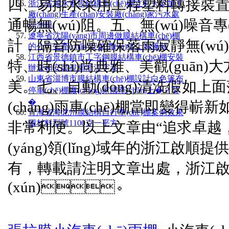
四、易排水采用工程塑料轉接裝置
浙江省麗水市膜結構車(chē)棚立柱大梁加工
廠(chǎng)生產(chǎn)安裝廠(chǎng)家污水處
通暢無(wú)阻。五、無(wú)噪
理池膜
遼寧省沈陽(yáng)市周邊做膜結構車(chē)棚
計，隔音防噪確保落雨寂靜無(wú)聲
的公司生產(chǎn)安裝價(jià)格上海篷邦
江西省景德鎮市工字鋼膜結構車(chē)棚安裝
特、時(shí)尚典雅、美觀(guān)大
辦法和安裝視頻浙江宇泰
山東省淄博市膜結構車(chē)棚設計白色篷布
美。七、自動(dòng)清洗假如上
停車(chē)棚廠(chǎng)家國產(chǎn)上�？茖
�
(chǎng)雨車(chē)棚當即變得嶄
青海省海北州膜結構自行車(chē)棚案例效果
圖材料型號1100克一平方
非常利便。以上文章由“追求卓越，
(yáng)領(lǐng)域年的
浙江啟順
提供
有，轉載請注明文章出處，
浙江
(xún)。