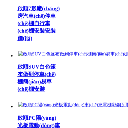
啟順7形廠(chǎng)
房汽車(chē)停車
(chē)棚自行車
(chē)棚安裝安裝
價(jià)
啟順SUV白色篷
布做到停車(chē)
棚簡(jiǎn)易車
(chē)棚安裝
啟順PC陽(yáng)
光板電動(dòng)車