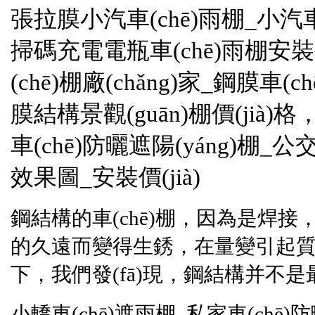
張拉膜小汽車(chē)雨棚_小汽車(
掃碼充電電瓶車(chē)雨棚安裝公司
(chē)棚廠(chǎng)家_鋼膜車(
膜結構景觀(guān)棚價(jià)格
車(chē)防曬遮陽(yáng)棚_公
效果圖_安裝價(jià)
鋼結構的車(chē)棚，因為是焊接
的久遠而變得生銹，在量變引起質
下，我們發(fā)現，鋼結構并
小轎車(chē)遮雨棚_私家車(chē)防