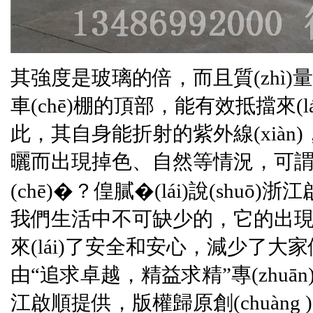
其強度是玻璃的倍，而且質(zhì
車(chē)棚的頂部，能有效抵擋來
此，其自身能折射的紫外線(xiàn)
曬而出現掉色、自然等情況
(chē)�？偟膩�(lái)說(shuō)
浙江
我們生活中不可缺少的，它的出現，
來(lái)了安全和安心，減少了
由“追求卓越，精益求精”專(zhuān
江啟順
提供，版權歸原創(chuàn