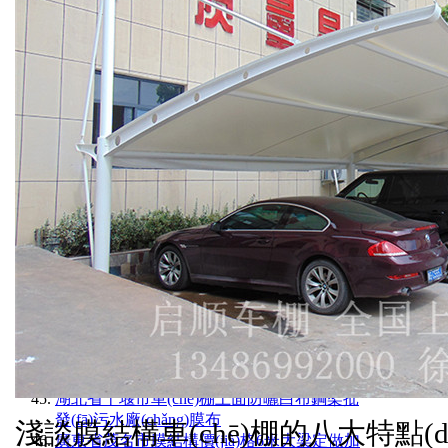
內蒙古自治區赤峰市膜結構雨棚廠(chǎng)家
電話(huà)鋼架定做白色篷布
湖北省天門(mén)市膜材料車(chē)棚上門
(mén)安裝好的價(jià)格1200克PTFE膜布
湖南省岳陽(yáng)市張拉膜安裝價(jià)格膜布
安裝夾板膜布進(jìn)口的品牌
山東省濟寧市充電樁簡(jiǎn)易雨棚工程圖安
裝拉膜工具白色雨篷布
四川省達州市膜結構施工設計院安裝膜布方
法嘉興膜布廠(chǎng)家
海南省儋州市化工廠(chǎng)廢水池加蓋膜結
構安裝辦法和安裝視頻上海膜布
廣東省深圳市白色汽車(chē)棚：安裝價(jià)
格四川膜布加工
江西省九江市膜結構車(chē)棚大梁售價(jià)
全部安裝好的價(jià)格多少進(jìn)口105
海南省屯昌縣過(guò)道雨棚效果圖大全白色
篷布停車(chē)棚廠(chǎng)家比利時(shí)希運
湖北省十堰市車(chē)棚上面防曬白布鋼架批
發(fā)污水廠(chǎng)膜布
淺談
膜結構
車(chē)棚的八大特點(di
廣東省茂名市膜結構價(jià)格6米大梁定做加