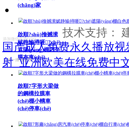
(chǎng)家
发送邮件
技术支持：
啟順?shù)摿撼潆
添加微信咨詢(xún)
娬静输撏咂?chē)
国产成人免费永久播放视
遮陽(yáng)棚白色
膜布車(chē)
射_亚洲欧美在线免费中
掃一掃 加好友
啟順7字形大梁做
的鋼構拉膜車
(chē)棚小轎車
(chē)停車(chē)