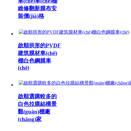
車(chē)車(chē)棚
維修翻新膜布安
裝價(jià)格
啟順拱形的PVDF
建筑膜材車(chē)
棚白色鋼膜車
(chē)
啟順選購較多的
白色拉膜結構景
觀(guān)棚廠
(chǎng)家