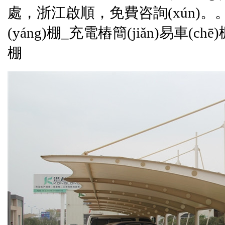
處，
浙江啟順
，免費咨詢(xún)
(yáng)棚_充電樁簡(jiǎn)易車(c
棚