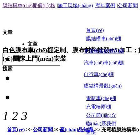
膜結構車(chē)棚價(jià)格
|
施工現場(chǎng)
|
歷年案例
|
公司新聞
首頁(yè)
文章
膜結構車(chē)棚
文章
白色膜布車(chē)棚定制、膜布材料批發(fā)加工；貨發(
充電樁膜結構雨棚
(yè)團隊上門(mén)安裝
汽車(chē)車(chē)棚
搜索
自行車(chē)棚
膜結構景觀(guān)
電瓶車(chē)棚
充電樁雨棚
1
2
3
公司簡(jiǎn)介
聯(lián)系我們
首頁(yè)
>>
公司新聞
>>
產(chǎn)品知識
>>
充電樁膜結構車(ch
更多