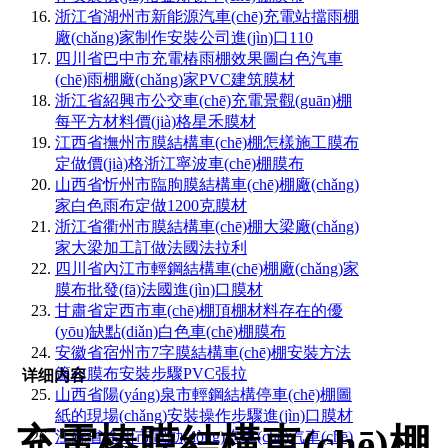
浙江省湖州市新能源汽車(chē)充電站擋雨棚
廠(chǎng)家制作安裝公司進(jìn)口110
四川省巴中市充電樁雨棚效果圖白色汽車
(chē)雨棚廠(chǎng)家PVC建筑膜材
浙江省紹興市公交車(chē)充電景觀(guān)棚
每平方材料價(jià)格星禾膜材
江西省撫州市膜結構車(chē)棚怎樣施工膜布
定做價(jià)格浙江寧波車(chē)棚膜布
山西省忻州市臨朐膜結構車(chē)棚廠(chǎng)
家白色雨布定做1200克膜材
浙江省衢州市膜結構車(chē)棚大梁廠(chǎng)
家大梁加工訂做法國法拉利
四川省內江市輕鋼結構車(chē)棚廠(chǎng)家
膜布批發(fā)法國進(jìn)口膜材
甘肅省定西市車(chē)棚頂棚材料存在的優
(yōu)缺點(diǎn)白色車(chē)棚膜布
安徽省宿州市7字膜結構車(chē)棚安裝方法
篷布膜布安裝步驟PVC張拉
详细内容
山西省陽(yáng)泉市輕鋼結構停車(chē)棚圖
紙的現場(chǎng)安裝操作步驟進(jìn)口膜材
充電樁膜結構車(chē)棚
江蘇省徐州市電動(dòng)汽車(chē)汽車(chē)