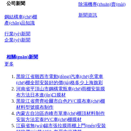
公司新聞
除濕機專(zhuān)賣(mài)
新聞資訊
鋼結構車(chē)棚
產(chǎn)品知識
行業(yè)新聞
企業(yè)新聞
相關(guān)新聞
更多
黑龍江省雞西市電動(dòng)汽車(chē)充電車
(chē)棚全部安裝好的價(jià)格多少上海旗彩
河南省平頂山市鋼構電瓶車(chē)雨棚安裝膜
布方法日本進(jìn)口膜材
黑龍江省齊齊哈爾市白色PVC膜布車(chē)棚
材料型號膜布制作
內蒙古自治區赤峰市單車(chē)棚頂材料制作
安裝方法宏泰PVC車(chē)棚膜材
江蘇省無(wú)錫市張拉膜雨棚上門(mén)安裝