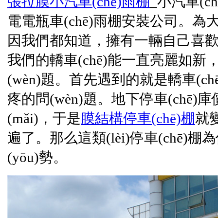
張拉膜小汽車(chē)雨棚
_小汽車(c
電電瓶車(chē)雨棚安裝公司。為
因我們都知道，擁有一輛自己喜歡
我們的轎車(chē)能一直亮麗如新
(wèn)題。首先遇到的就是轎車(ch
疼的問(wèn)題。地下停車(chē)庫價
(mǎi)，于是
膜結構
停車(chē)棚
就
遍了。那么這類(lèi)停車(chē)棚
(yōu)勢。