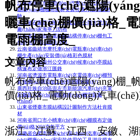
帆布停車(chē)遮陽(yán
江蘇省徐州市電動(dòng)汽車(chē)汽車(chē)
遮陽(yáng)棚棚布膜材安裝拉膜方法德國耐
馳
曬車(chē)棚價(jià)格_電
河北省石家莊市附近的膜結構公司大梁加工
廠(chǎng)家海寧刀刮布
電雨棚高度_
甘肅省金昌市充電樁鋼結構停車(chē)棚包工
包料包安裝法國法拉利
云南省曲靖市摩托車(chē)電瓶車(chē)車(chē)
棚生產(chǎn)安裝價(jià)格彩色膜材
文章內容
貴州省黔西南州公交車(chē)候車(chē)亭膜結
構篷布定做浙江匯鋒
河南省濟源市電瓶車(chē)充電停車(chē)棚預
帆布停車(chē)遮陽(yáng)棚_
算報價(jià)鋼梁加工制作德國米樂(lè )
廣西壯族自治區崇左市新能源汽車(chē)充電
價(jià)格_電動(dòng)汽車(c
彩鋼瓦汽車(chē)棚膜布車(chē)棚安裝廠
(chǎng)
山東省煙臺市膜結構設計圖制作方法杜肯膜
材
河南省周口市小轎車(chē)車(chē)棚膜布定做
價(jià)格1050克每平方
浙江、江蘇、江西、安徽、湖
安徽省合肥市停車(chē)場(chǎng)汽車(chē)車
(chē)棚廠(chǎng)家安裝使用的工具湖北膜布