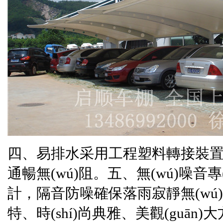
四、易排水采用工程塑料轉接裝置
通暢無(wú)阻。五、無(wú)噪音專
計，隔音防噪確保落雨寂靜無(wú)聲
特、時(shí)尚典雅、美觀(guān)