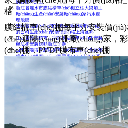
廣西膜布加工
浙江省麗水市膜結構車(chē)棚立柱大梁加工
格
廠(chǎng)生產(chǎn)安裝廠(chǎng)家污水處
理池膜
膜結構車(chē)棚每平方安裝價(jià)
遼寧省沈陽(yáng)市周邊做膜結構車(chē)棚
的公司生產(chǎn)安裝價(jià)格上海篷邦
(chē)遮陽(yáng)棚廠(chǎng)家
江西省景德鎮市工字鋼膜結構車(chē)棚安裝
辦法和安裝視頻浙江宇泰
(chē)棚，PVDF膜布車(chē)棚
山東省淄博市膜結構車(chē)棚設計白色篷布
停車(chē)棚廠(chǎng)家國產(chǎn)上�？茖
�
青海省海北州膜結構自行車(chē)棚案例效果
圖材料型號1100克一平方