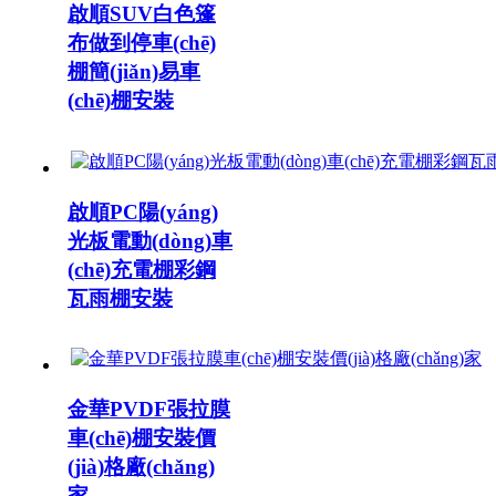
啟順SUV白色篷
布做到停車(chē)
棚簡(jiǎn)易車
(chē)棚安裝
啟順PC陽(yáng)
光板電動(dòng)車
(chē)充電棚彩鋼
瓦雨棚安裝
金華PVDF張拉膜
車(chē)棚安裝價
(jià)格廠(chǎng)
家