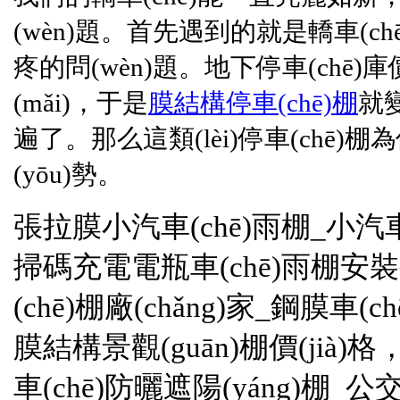
(wèn)題。首先遇到的就是轎車(chē
疼的問(wèn)題。地下停車(chē)庫價(
(mǎi)，于是
膜結構
停車(chē)棚
就
遍了。那么這類(lèi)停車(chē
(yōu)勢。
張拉膜小汽車(chē)雨棚_小汽車(
掃碼充電電瓶車(chē)雨棚安裝公司
(chē)棚廠(chǎng)家_鋼膜車(
膜結構景觀(guān)棚價(jià)格
車(chē)防曬遮陽(yáng)棚_公