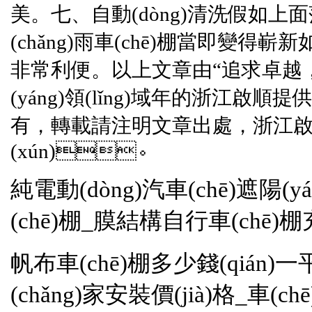
美。七、自動(dòng)清洗假如上
(chǎng)雨車(chē)棚當即變得嶄新
非常利便。以上文章由“追求卓越，
(yáng)領(lǐng)域年的
浙江啟順
提供
有，轉載請注明文章出處，
浙江
(xún)。
純電動(dòng)汽車(chē)遮陽(y
(chē)棚_膜結構自行車(chē)
帆布車(chē)棚多少錢(qián)
(chǎng)家安裝價(jià)格_車(c