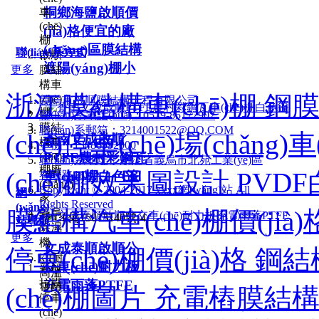
桐鄉海鹽啟順價
車
(chē)
(jià)格便宜的廠
棚
(chǎng)區膜結構
聯(lián)系方式
啟順
遮陽(yáng)棚小
更多
膜結
構車
浙江膜結構車(chē)棚 鋼膜結
(chē)
義烏市啟順膜結構工程有限公司
棚
聯(lián)系電話(huà)：0579-85172902
膜結
聯(lián)系郵箱：3214001522@QQ.COM
(chē)停車(chē)場(chǎng)
蒼南文成啟順
構車
手機：13486992000
(chē)
PTFE農村彩鋼瓦
聯(lián)系地址：浙江省義烏市北苑工業(yè)區
棚廠
(chē)棚效果圖設計 PVDF
春暉路18號
車(chē)棚白色篷
(chǎng)
CopyRight © 2004-2017 xxxx網(wǎng)站 All
網
家
Rights Reserved
(wǎng)
膜結構汽車(chē)棚價(jià
義烏
浙ICP備15013140號-4
站導航
除濕
更多
機
文成泰順啟順公
停車(chē)棚價(jià)格 鋼
kff耐
交車(chē)耐力板
新啟
高溫
拉膜
充電雨蓬PTFE
電纜
(chē)棚圖片 充電樁膜結
停車
(chē)