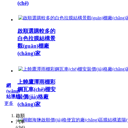
(chē)
啟順選購較多的
白色拉膜結構景
觀(guān)棚廠
(chǎng)家
上饒鷹潭雨棚彩
網
鋼瓦車(chē)棚安
(wǎng)
裝價(jià)格廠
站導航
更多
(chǎng)家
啟順
汽車
(chē)