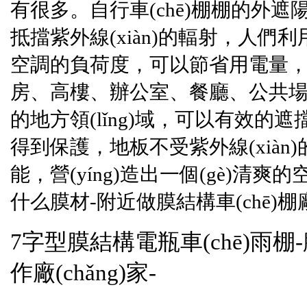
有很多。
自行車(chē)棚
棚的外遮陽(
抵擋紫外線(xiàn)的輻射，人們利
空調的負荷度，可以節省用電量，
房、高樓、辦公室、餐廳
的地方領(lǐng)域，可以有效的遮擋紫
得到保護，地板不受紫外線(xiàn)
能，營(yíng)造出一個(gè)清爽
什么膜材-附近做膜結構車(chē)棚廠(
7字型膜結構電瓶車(chē)雨棚
作廠(chǎng)家-