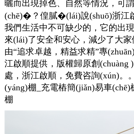
曬而出現掉色、自然等情況
(chē)�？偟膩�(lái)說(shuō)
浙江
我們生活中不可缺少的，它的出現
來(lái)了安全和安心，減少了大
由“追求卓越，精益求精”專(zhuān
江啟順
提供，版權歸原創(chuàng
處，
浙江啟順
，免費咨詢(xún)
(yáng)棚_充電樁簡(jiǎn)易車(c
棚