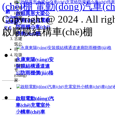
棚
(chē)棚 電動(dòng)汽車
汽車
網
(chē)
啟順異形大梁公
Copyright @
2024
. All rig
(wǎng)
防曬
交車(chē)充電樁
站導航
車
防雨棚小車(chē)
更多
啟順膜結構車(chē)棚
(chē)
停車(chē)棚
棚
古建
筑公
司
垃圾
永康東陽(yáng)安
車
(chē)
裝膜結構通道連
13486992000
廠
友情鏈接
廊防雨棚價(jià)格
(chǎng)
家
0579-85172902
聯(lián)系
徐經(jīng)理 ：
啟順電動(dòng)汽
方式
車(chē)充電室外
小轎車(chē)車
關(guān)