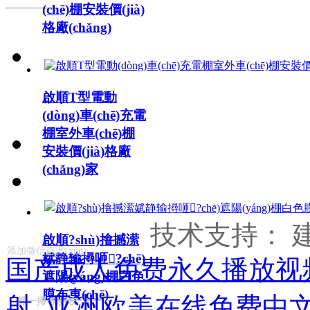
(chē)棚安裝價(jià)
于我們
格廠(chǎng)
啟順T型電動
(dòng)車(chē)充電
棚室外車(chē)棚
在线留言
安裝價(jià)格廠
(chǎng)家
发送邮件
技术支持：
啟順?shù)摿撼潆
添加微信咨詢(xún)
娬静输撏咂?chē)
国产成人免费永久播放视
遮陽(yáng)棚白色
膜布車(chē)
射_亚洲欧美在线免费中
掃一掃 加好友