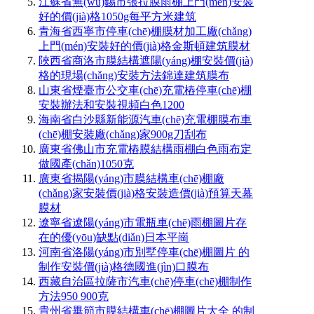
江蘇省無(wú)錫市張拉膜雨棚上門(mén)安裝
好的價(jià)格1050g每平方米建筑
青海省西寧市停車(chē)棚膜材加工廠(chǎng)
上門(mén)安裝好的價(jià)格金斯頓建筑膜材
陜西省商洛市膜結構遮陽(yáng)棚安裝價(jià)
格的現場(chǎng)安裝方法錦達建筑膜布
山東省煙臺市公交車(chē)充電樁停車(chē)棚
安裝辦法和安裝視頻白色1200
海南省白沙縣新能源汽車(chē)充電棚膜布車
(chē)棚安裝廠(chǎng)家900g刀刮布
廣東省佛山市充電樁膜結構雨棚白色雨布定
做國產(chǎn)1050克
廣東省揭陽(yáng)市膜結構車(chē)棚廠
(chǎng)家安裝價(jià)格安裝造價(jià)預算天幕
膜材
遼寧省遼陽(yáng)市電瓶車(chē)雨棚圖片存
在的優(yōu)缺點(diǎn)日本平崗
河南省洛陽(yáng)市別墅停車(chē)棚圖片 的
制作安裝價(jià)格德國進(jìn)口膜布
西藏自治區拉薩市汽車(chē)停車(chē)棚制作
方法950 900克
貴州省畢節市膜結構車(chē)棚圖片大全 的制