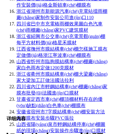
作安裝價(jià)格金斯頓車(chē)棚膜布
浙江省湖州市新能源汽車(chē)充電站擋雨棚
廠(chǎng)家制作安裝公司進(jìn)口110
四川省巴中市充電樁雨棚效果圖白色汽車
(chē)雨棚廠(chǎng)家PVC建筑膜材
浙江省紹興市公交車(chē)充電景觀(guān)棚
每平方材料價(jià)格星禾膜材
江西省撫州市膜結構車(chē)棚怎樣施工膜布
定做價(jià)格浙江寧波車(chē)棚膜布
山西省忻州市臨朐膜結構車(chē)棚廠(chǎng)
家白色雨布定做1200克膜材
浙江省衢州市膜結構車(chē)棚大梁廠(chǎng)
家大梁加工訂做法國法拉利
四川省內江市輕鋼結構車(chē)棚廠(chǎng)家
膜布批發(fā)法國進(jìn)口膜材
甘肅省定西市車(chē)棚頂棚材料存在的優
(yōu)缺點(diǎn)白色車(chē)棚膜布
安徽省宿州市7字膜結構車(chē)棚安裝方法
篷布膜布安裝步驟PVC張拉
详细内容
山西省陽(yáng)泉市輕鋼結構停車(chē)棚圖
紙的現場(chǎng)安裝操作步驟進(jìn)口膜材