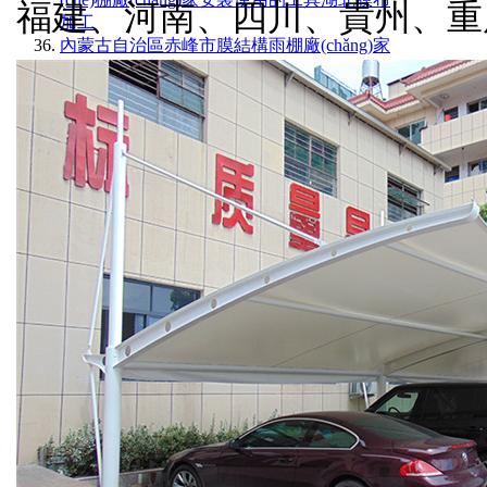
福建、河南、四川、貴州、
加工
內蒙古自治區赤峰市膜結構雨棚廠(chǎng)家
電話(huà)鋼架定做白色篷布
湖北省天門(mén)市膜材料車(chē)棚上門
(mén)安裝好的價(jià)格1200克PTFE膜布
湖南省岳陽(yáng)市張拉膜安裝價(jià)格膜布
安裝夾板膜布進(jìn)口的品牌
山東省濟寧市充電樁簡(jiǎn)易雨棚工程圖安
裝拉膜工具白色雨篷布
四川省達州市膜結構施工設計院安裝膜布方
法嘉興膜布廠(chǎng)家
海南省儋州市化工廠(chǎng)廢水池加蓋膜結
構安裝辦法和安裝視頻上海膜布
廣東省深圳市白色汽車(chē)棚：安裝價(jià)
格四川膜布加工
江西省九江市膜結構車(chē)棚大梁售價(jià)
全部安裝好的價(jià)格多少進(jìn)口105
海南省屯昌縣過(guò)道雨棚效果圖大全白色
篷布停車(chē)棚廠(chǎng)家比利時(shí)希運
湖北省十堰市車(chē)棚上面防曬白布鋼架批
發(fā)污水廠(chǎng)膜布