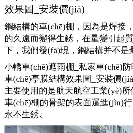
效果圖_安裝價(jià)
鋼結構的車(chē)棚，因為是焊接
的久遠而變得生銹，在量變引起質(
下，我們發(fā)現，鋼結構并
小轎車(chē)遮雨棚_私家車(chē)防
車(chē)亭膜結構效果圖_安裝價(ji
主要使用的是航天航空工業(yè)
車(chē)棚的骨架的表面還進(jìn
永不生銹。