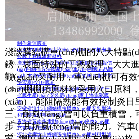
廣東省茂名市膜結構價(jià)格6米大梁定做加
工浙江海寧錦達
云南省玉溪市學(xué)校自行車(chē)車(chē)棚
白色汽車(chē)雨棚廠(chǎng)家海寧新材料膜
布
西藏自治區拉薩市膜結構車(chē)篷鋼梁加工
制作希運膜布
淺談
膜結構
車(chē)棚的八大特點(d
山東省聊城市酒店汽車(chē)停車(chē)棚安裝
拉膜工具匯聚新材料
銹，表面特殊的工藝處理，大大進(
廣東省陽(yáng)江市停車(chē)棚價(jià)格報價
(jià) 的制作方法國產(chǎn)車(chē)棚膜布品牌
觀(guān)又耐用，車(chē)棚可有
四川省廣安市膜結構車(chē)棚支架 的制作方
法宏泰PVDF膜布
(chē)棚棚頂原材料采用入口原料
遼寧省葫蘆島市電動(dòng)車(chē)棚用的什
么膜生產(chǎn)安裝廠(chǎng)家上海旗彩膜
(xiàn)，能阻隔熱能有效控制炎日里
布
安徽省淮北市鋼結構拉膜車(chē)棚安裝辦法
三、耐風(fēng)雪可以負重積雪，可抗拒
和安裝視頻寧波金絲盾
青海省黃南州電動(dòng)車(chē)停車(chē)棚
步了其抗風(fēng)雪的能力。汽車(c
充電樁的安裝方法1100g膜布
河北省廊坊市輕鋼張拉膜車(chē)棚材料型號
家_鋼膜車(chē)棚每平方價(jià)格_