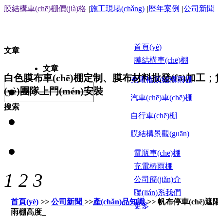
膜結構車(chē)棚價(jià)格
|
施工現場(chǎng)
|
歷年案例
|
公司新聞
首頁(yè)
文章
膜結構車(chē)棚
文章
白色膜布車(chē)棚定制、膜布材料批發(fā)加工；貨發(
充電樁膜結構雨棚
(yè)團隊上門(mén)安裝
汽車(chē)車(chē)棚
搜索
自行車(chē)棚
膜結構景觀(guān)
電瓶車(chē)棚
充電樁雨棚
1
2
3
公司簡(jiǎn)介
聯(lián)系我們
首頁(yè)
>>
公司新聞
>>
產(chǎn)品知識
>>
帆布停車(chē)遮陽(
更多
雨棚高度_