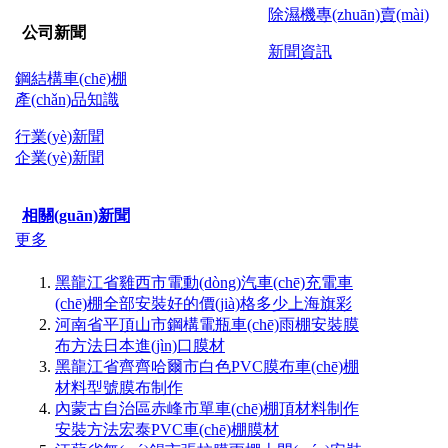
除濕機專(zhuān)賣(mài)
公司新聞
新聞資訊
鋼結構車(chē)棚
產(chǎn)品知識
行業(yè)新聞
企業(yè)新聞
相關(guān)新聞
更多
黑龍江省雞西市電動(dòng)汽車(chē)充電車
(chē)棚全部安裝好的價(jià)格多少上海旗彩
河南省平頂山市鋼構電瓶車(chē)雨棚安裝膜
布方法日本進(jìn)口膜材
黑龍江省齊齊哈爾市白色PVC膜布車(chē)棚
材料型號膜布制作
內蒙古自治區赤峰市單車(chē)棚頂材料制作
安裝方法宏泰PVC車(chē)棚膜材