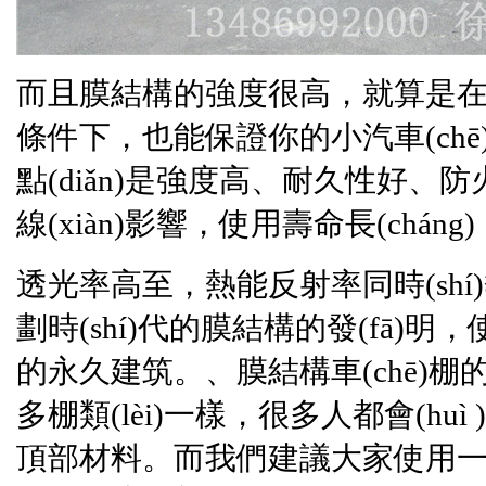
而且
膜結構
的強度很高，就算是在
條件下，也能保證你的小汽車(chē
點(diǎn)是強度高、耐久性好、防火
線(xiàn)影響，使用壽命長(cháng)
透光率高至，熱能反射率同時(sh
劃時(shí)代的
膜結構
的發(fā)明，
的永久建筑。、
膜結構
車(chē)
多棚類(lèi)一樣，很多人都會(huì
頂部材料。而我們建議大家使用