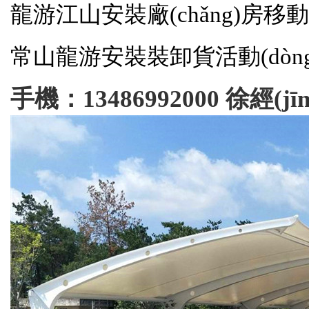
龍游江山安裝廠(chǎng)房移動(d
常山龍游安裝裝卸貨活動(dòng)
手機：13486992000 徐經(