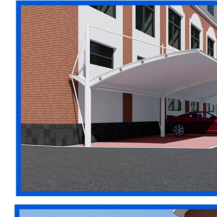
貴州省銅仁市輕鋼膜結構污水池棚每平方材
料價(jià)格彩色1050g膜
福建省寧德市張拉膜車(chē)棚車(chē)棚鋼梁
批發(fā)法國1100克
廣東省佛山市附近做張拉膜停車(chē)棚廠
(chǎng)家安裝使用的工具寧波賽普斯
海南省儋州市污水處理廠(chǎng)膜結構加蓋
雨棚制作安裝方法推拉篷布
內蒙古自治區巴彥淖爾市膜結構汽車(chē)遮
陽(yáng)棚設計安裝價(jià)格汽車(chē)棚膜布
海南省樂(lè )東縣電瓶車(chē)掃碼充電雨棚
車(chē)棚鋼梁批發(fā)上海篷邦PVCDF
青海省海北州輕鋼膜結構膜布車(chē)棚安裝
廠(chǎng)家賽普斯建筑膜材
安徽省阜陽(yáng)市汽車(chē)停車(chē)棚廠
(chǎng)家上門(mén)安裝制作安裝公司安徽蒙
城車(chē)棚膜
湖南省衡陽(yáng)市輕鋼汽車(chē)遮陽(yáng)
棚車(chē)棚鋼梁批發(fā)1050克 1100
內蒙古自治區通遼市充電站彩鋼瓦汽車(chē)
遮陽(yáng)棚大梁加工訂做PVDF
云南省麗江市公交車(chē)充電遮雨蓬上門