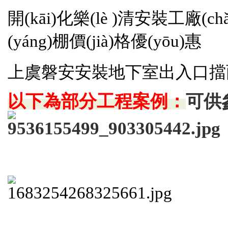
開(kāi)化樂(lè )清安裝工廠(c
(yáng)棚價(jià)格優(yōu)惠
上虞磐安安裝地下室出入口擋
以下為部分工程案例：
可供