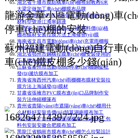
湖北省十堰市膜結構車(chē)棚視頻教程6米
大梁定做加工車(chē)棚膜布品牌
龍游金華小區電動(dòng)車(ch
河南省開(kāi)封市周邊做充電樁雨棚的公司
材料型號浙江海寧錦達
停車(chē)棚的安裝
山西省大同市膜結構車(chē)棚材料價(jià)格
棚布膜材安裝拉膜方法上海修譽(yù)膜
海南省文昌市電動(dòng)車(chē)充電雨棚報
蘇州福建電動(dòng)自行車(chē
價(jià)預算每平方材料價(jià)格上海篷邦PT
湖北省鄂州市鋼構拉膜車(chē)棚安裝使用的
車(chē)鐵皮棚多少錢(qián)
工具膜布裁剪圖
江蘇省泰州市活動(dòng)停車(chē)棚鋼架批
發(fā)濰坊膜布加工
青海省海西州汽車(chē)雨棚棚布膜材安裝拉
膜方法上海誠發(fā)膜材
甘肅省張掖市PVC膜布進(jìn)口品牌制作安
裝方法伸縮棚篷布
貴州省貴陽(yáng)市遮陽(yáng)車(chē)棚用什
么材料好安裝造價(jià)預算湖南膜布加工
河北省保定市白色帳篷雨棚車(chē)棚包工包
料包安裝安徽合肥膜布加工
黑龍江省鶴崗市膜布車(chē)棚怎么拉緊設計