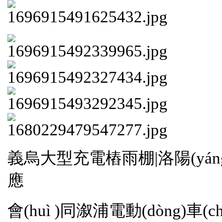
義烏大型充電樁雨棚|洛陽(yáng)車
應
會(huì )同溆浦電動(dòng)車(ch