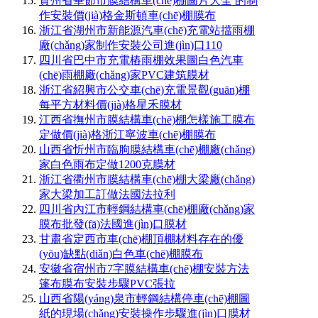
貴州省畢節市膜結構車(chē)棚圖片大全 的制
作安裝價(jià)格金斯頓車(chē)棚膜布
浙江省湖州市新能源汽車(chē)充電站擋雨棚
廠(chǎng)家制作安裝公司進(jìn)口110
四川省巴中市充電樁雨棚效果圖白色汽車
(chē)雨棚廠(chǎng)家PVC建筑膜材
浙江省紹興市公交車(chē)充電景觀(guān)棚
每平方材料價(jià)格星禾膜材
江西省撫州市膜結構車(chē)棚怎樣施工膜布
定做價(jià)格浙江寧波車(chē)棚膜布
山西省忻州市臨朐膜結構車(chē)棚廠(chǎng)
家白色雨布定做1200克膜材
浙江省衢州市膜結構車(chē)棚大梁廠(chǎng)
家大梁加工訂做法國法拉利
四川省內江市輕鋼結構車(chē)棚廠(chǎng)家
膜布批發(fā)法國進(jìn)口膜材
甘肅省定西市車(chē)棚頂棚材料存在的優
(yōu)缺點(diǎn)白色車(chē)棚膜布
安徽省宿州市7字膜結構車(chē)棚安裝方法
篷布膜布安裝步驟PVC張拉
山西省陽(yáng)泉市輕鋼結構停車(chē)棚圖
紙的現場(chǎng)安裝操作步驟進(jìn)口膜材