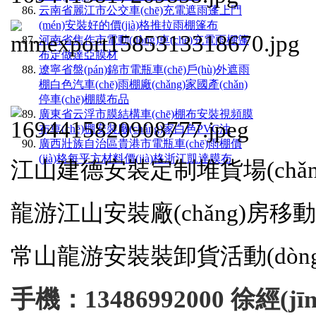
云南省麗江市公交車(chē)充電遮雨蓬上門
(mén)安裝好的價(jià)格推拉雨棚篷布
河南省焦作市電動(dòng)車(chē)充電雨棚篷
布定做達亞膜材
遼寧省盤(pán)錦市電瓶車(chē)戶(hù)外遮雨
棚白色汽車(chē)雨棚廠(chǎng)家國產(chǎn)
停車(chē)棚膜布品
廣東省云浮市膜結構車(chē)棚布安裝視頻膜
布車(chē)棚安裝廠(chǎng)家白色PVC油
廣西壯族自治區貴港市電瓶車(chē)雨棚價
(jià)格每平方材料價(jià)格浙江凱達膜布
江山建德安裝定制堆貨場(chǎng
龍游江山安裝廠(chǎng)房移動(d
常山龍游安裝裝卸貨活動(dòng)
手機：13486992000 徐經(