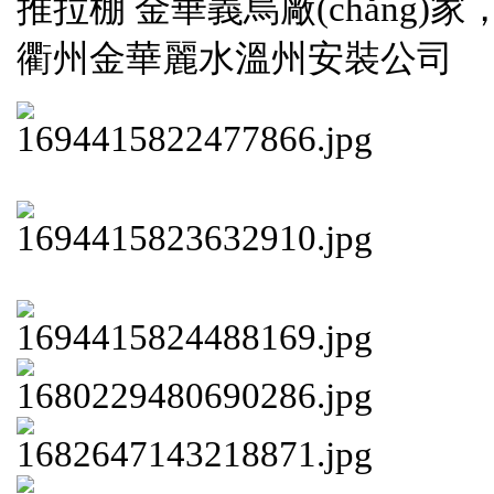
推拉棚 金華義烏廠(chǎng)家
衢州金華麗水溫州安裝公司