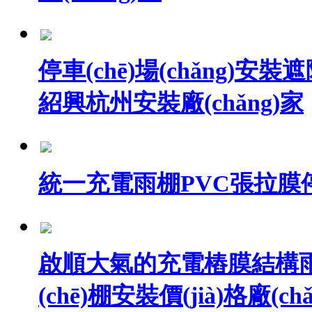
停車(chē)場(chǎng)安裝
紹興杭州安裝廠(chǎng)家
統一充電雨棚PVC張拉膜停車(
啟順大氣的充電樁膜結構雨棚
(chē)棚安裝價(jià)格廠(ch