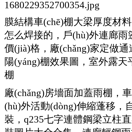
膜結構車(chē)棚大梁厚度材料 
怎么焊接的，戶(hù)外連廊雨
價(jià)格，廠(chǎng)家定做通
陽(yáng)棚效果圖，室
棚
廠(chǎng)房墻面加蓋雨棚，車
(hù)外活動(dòng)伸縮蓬移
裝，q235七字連體鋼梁立柱直梁