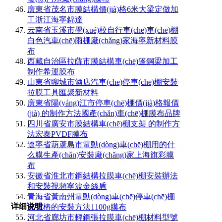
廣東省茂名市膜結構價(jià)格6米大梁定做加
工浙江海寧錦達
云南省玉溪市學(xué)校自行車(chē)車(chē)棚
白色汽車(chē)雨棚廠(chǎng)家海寧新材料膜
布
西藏自治區拉薩市膜結構車(chē)篷鋼梁加工
制作希運膜布
山東省聊城市酒店汽車(chē)停車(chē)棚安裝
拉膜工具匯聚新材料
廣東省陽(yáng)江市停車(chē)棚價(jià)格報價
(jià) 的制作方法國產(chǎn)車(chē)棚膜布品牌
四川省廣安市膜結構車(chē)棚支架 的制作方
法宏泰PVDF膜布
遼寧省葫蘆島市電動(dòng)車(chē)棚用的什
么膜生產(chǎn)安裝廠(chǎng)家上海旗彩膜
布
安徽省淮北市鋼結構拉膜車(chē)棚安裝辦法
和安裝視頻寧波金絲盾
青海省黃南州電動(dòng)車(chē)停車(chē)棚
详细说明
充電樁的安裝方法1100g膜布
河北省廊坊市輕鋼張拉膜車(chē)棚材料型號