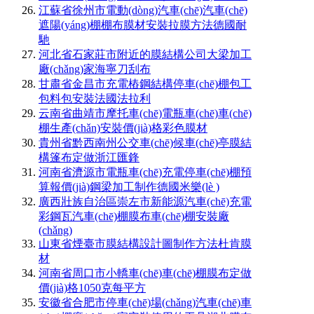
江蘇省徐州市電動(dòng)汽車(chē)汽車(chē)
遮陽(yáng)棚棚布膜材安裝拉膜方法德國耐
馳
河北省石家莊市附近的膜結構公司大梁加工
廠(chǎng)家海寧刀刮布
甘肅省金昌市充電樁鋼結構停車(chē)棚包工
包料包安裝法國法拉利
云南省曲靖市摩托車(chē)電瓶車(chē)車(chē)
棚生產(chǎn)安裝價(jià)格彩色膜材
貴州省黔西南州公交車(chē)候車(chē)亭膜結
構篷布定做浙江匯鋒
河南省濟源市電瓶車(chē)充電停車(chē)棚預
算報價(jià)鋼梁加工制作德國米樂(lè )
廣西壯族自治區崇左市新能源汽車(chē)充電
彩鋼瓦汽車(chē)棚膜布車(chē)棚安裝廠
(chǎng)
山東省煙臺市膜結構設計圖制作方法杜肯膜
材
河南省周口市小轎車(chē)車(chē)棚膜布定做
價(jià)格1050克每平方
安徽省合肥市停車(chē)場(chǎng)汽車(chē)車