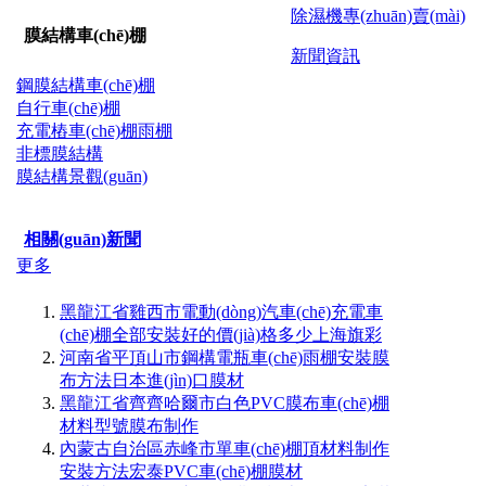
除濕機專(zhuān)賣(mài)
膜結構車(chē)棚
新聞資訊
鋼膜結構車(chē)棚
自行車(chē)棚
充電樁車(chē)棚雨棚
非標膜結構
膜結構景觀(guān)
相關(guān)新聞
更多
黑龍江省雞西市電動(dòng)汽車(chē)充電車
(chē)棚全部安裝好的價(jià)格多少上海旗彩
河南省平頂山市鋼構電瓶車(chē)雨棚安裝膜
布方法日本進(jìn)口膜材
黑龍江省齊齊哈爾市白色PVC膜布車(chē)棚
材料型號膜布制作
內蒙古自治區赤峰市單車(chē)棚頂材料制作
安裝方法宏泰PVC車(chē)棚膜材