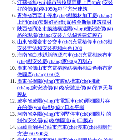
江蘇省無(wú)錫市張拉膜雨棚上門(mén)安裝
好的價(jià)格1050g每平方米建筑
青海省西寧市停車(chē)棚膜材加工廠(chǎng)
上門(mén)安裝好的價(jià)格金斯頓建筑膜材
陜西省商洛市膜結構遮陽(yáng)棚安裝價(jià)
格的現場(chǎng)安裝方法錦達建筑膜布
山東省煙臺市公交車(chē)充電樁停車(chē)棚
安裝辦法和安裝視頻白色1200
海南省白沙縣新能源汽車(chē)充電棚膜布車
(chē)棚安裝廠(chǎng)家900g刀刮布
廣東省佛山市充電樁膜結構雨棚白色雨布定
做國產(chǎn)1050克
廣東省揭陽(yáng)市膜結構車(chē)棚廠
(chǎng)家安裝價(jià)格安裝造價(jià)預算天幕
膜材
遼寧省遼陽(yáng)市電瓶車(chē)雨棚圖片存
在的優(yōu)缺點(diǎn)日本平崗
河南省洛陽(yáng)市別墅停車(chē)棚圖片 的
制作安裝價(jià)格德國進(jìn)口膜布
西藏自治區拉薩市汽車(chē)停車(chē)棚制作
方法950 900克