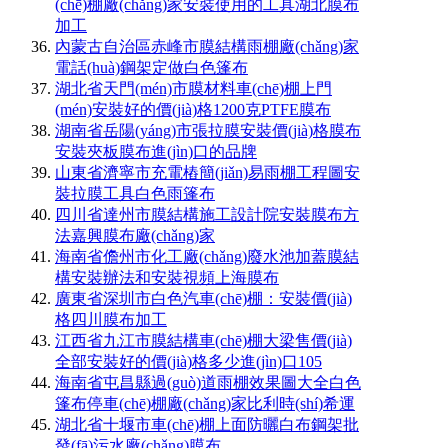
(chē)棚廠(chǎng)家安裝使用的工具湖北膜布
加工
內蒙古自治區赤峰市膜結構雨棚廠(chǎng)家
電話(huà)鋼架定做白色篷布
湖北省天門(mén)市膜材料車(chē)棚上門
(mén)安裝好的價(jià)格1200克PTFE膜布
湖南省岳陽(yáng)市張拉膜安裝價(jià)格膜布
安裝夾板膜布進(jìn)口的品牌
山東省濟寧市充電樁簡(jiǎn)易雨棚工程圖安
裝拉膜工具白色雨篷布
四川省達州市膜結構施工設計院安裝膜布方
法嘉興膜布廠(chǎng)家
海南省儋州市化工廠(chǎng)廢水池加蓋膜結
構安裝辦法和安裝視頻上海膜布
廣東省深圳市白色汽車(chē)棚：安裝價(jià)
格四川膜布加工
江西省九江市膜結構車(chē)棚大梁售價(jià)
全部安裝好的價(jià)格多少進(jìn)口105
海南省屯昌縣過(guò)道雨棚效果圖大全白色
篷布停車(chē)棚廠(chǎng)家比利時(shí)希運
湖北省十堰市車(chē)棚上面防曬白布鋼架批
發(fā)污水廠(chǎng)膜布