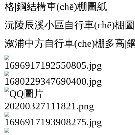
格|鋼結構車(chē)棚圖紙
沅陵辰溪小區自行車(chē)棚
溆浦中方自行車(chē)棚多高|鋼