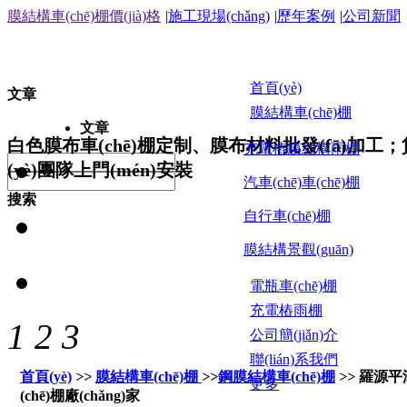
膜結構車(chē)棚價(jià)格
|
施工現場(chǎng)
|
歷年案例
|
公司新聞
首頁(yè)
文章
膜結構車(chē)棚
文章
白色膜布車(chē)棚定制、膜布材料批發(fā)加工；貨發(
充電樁膜結構雨棚
(yè)團隊上門(mén)安裝
汽車(chē)車(chē)棚
搜索
自行車(chē)棚
膜結構景觀(guān)
電瓶車(chē)棚
充電樁雨棚
1
2
3
公司簡(jiǎn)介
聯(lián)系我們
首頁(yè)
>>
膜結構車(chē)棚
>>
鋼膜結構車(chē)棚
>>
羅源平潭
更多
(chē)棚廠(chǎng)家