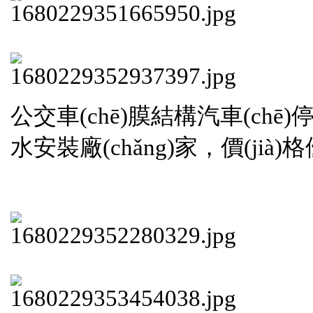
公交車(chē)膜結構汽車(chē)
水安裝廠(chǎng)家，價(jià)