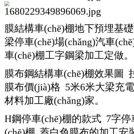
膜結構車(chē)棚地下預埋基礎
梁停車(chē)場(chǎng)汽車(c
車(chē)棚工字鋼梁加工定做。
膜布鋼結構車(chē)棚效果圖 
膜布價(jià)格 5米6米大梁充
材料加工廠(chǎng)家。
H鋼停車(chē)棚的款式 7字停
(chē)棚 蓋白色膜布的加