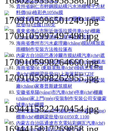
效果圖山西膜布加工
貴州省銅仁市輕鋼膜結構污水池棚每平方材
料價(jià)格彩色1050g膜
福建省寧德市張拉膜車(chē)棚車(chē)棚鋼梁
批發(fā)法國1100克
廣東省佛山市附近做張拉膜停車(chē)棚廠
(chǎng)家安裝使用的工具寧波賽普斯
海南省儋州市污水處理廠(chǎng)膜結構加蓋
雨棚制作安裝方法推拉篷布
內蒙古自治區巴彥淖爾市膜結構汽車(chē)遮
陽(yáng)棚設計安裝價(jià)格汽車(chē)棚膜布
海南省樂(lè )東縣電瓶車(chē)掃碼充電雨棚
車(chē)棚鋼梁批發(fā)上海篷邦PVCDF
青海省海北州輕鋼膜結構膜布車(chē)棚安裝
廠(chǎng)家賽普斯建筑膜材
安徽省阜陽(yáng)市汽車(chē)停車(chē)棚廠
(chǎng)家上門(mén)安裝制作安裝公司安徽蒙
城車(chē)棚膜
湖南省衡陽(yáng)市輕鋼汽車(chē)遮陽(yáng)
棚車(chē)棚鋼梁批發(fā)1050克 1100
內蒙古自治區通遼市充電站彩鋼瓦汽車(chē)
遮陽(yáng)棚大梁加工訂做PVDF