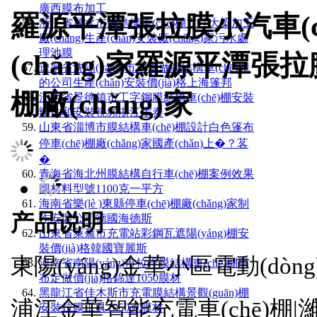
廣西膜布加工
羅源平潭張拉膜小汽車(chē
浙江省麗水市膜結構車(chē)棚立柱大梁加工
廠(chǎng)生產(chǎn)安裝廠(chǎng)家污水處
理池膜
(chǎng)家羅源平潭張拉膜
遼寧省沈陽(yáng)市周邊做膜結構車(chē)棚
的公司生產(chǎn)安裝價(jià)格上海篷邦
棚廠(chǎng)家
江西省景德鎮市工字鋼膜結構車(chē)棚安裝
辦法和安裝視頻浙江宇泰
山東省淄博市膜結構車(chē)棚設計白色篷布
停車(chē)棚廠(chǎng)家國產(chǎn)上�？茖
�
青海省海北州膜結構自行車(chē)棚案例效果
圖材料型號1100克一平方
海南省樂(lè )東縣停車(chē)棚廠(chǎng)家制
产品说明
作安裝公司德國海德斯
山東省萊蕪市充電站彩鋼瓦遮陽(yáng)棚安
裝價(jià)格韓國寶麗斯
東陽(yáng)金華小區電動(dòng
河南省南陽(yáng)市拉桿膜結構車(chē)棚膜
布定做價(jià)格錦達1050膜材
黑龍江省佳木斯市充電膜結構景觀(guān)棚
浦江金華智能充電車(chē)棚|濰
安裝拉膜工具1050克膜材