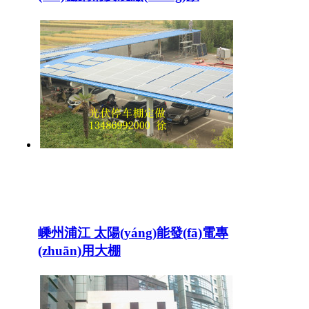
嵊州浦江 太陽(yáng)能發(fā)電專
(zhuān)用大棚